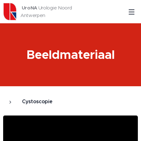
UroNA
Urologie Noord
Antwerpen
Beeldmateriaal
Cystoscopie